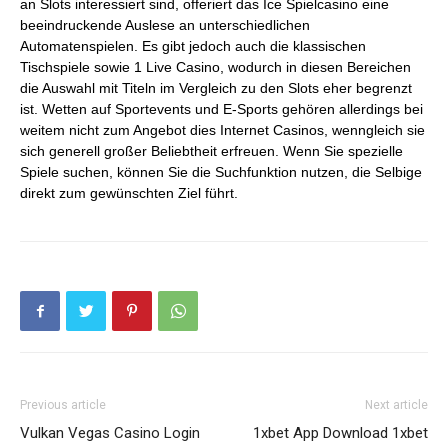
an Slots interessiert sind, offeriert das Ice Spielcasino eine
beeindruckende Auslese an unterschiedlichen
Automatenspielen. Es gibt jedoch auch die klassischen
Tischspiele sowie 1 Live Casino, wodurch in diesen Bereichen
die Auswahl mit Titeln im Vergleich zu den Slots eher begrenzt
ist. Wetten auf Sportevents und E-Sports gehören allerdings bei
weitem nicht zum Angebot dies Internet Casinos, wenngleich sie
sich generell großer Beliebtheit erfreuen. Wenn Sie spezielle
Spiele suchen, können Sie die Suchfunktion nutzen, die Selbige
direkt zum gewünschten Ziel führt.
Previous article
Next article
Vulkan Vegas Casino Login
1xbet App Download 1xbet