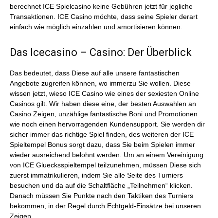
berechnet ICE Spielcasino keine Gebühren jetzt für jegliche
Transaktionen. ICE Casino möchte, dass seine Spieler derart
einfach wie möglich einzahlen und amortisieren können.
Das Icecasino – Casino: Der Überblick
Das bedeutet, dass Diese auf alle unsere fantastischen
Angebote zugreifen können, wo immerzu Sie wollen. Diese
wissen jetzt, wieso ICE Casino wie eines der sexiesten Online
Casinos gilt. Wir haben diese eine, der besten Auswahlen an
Casino Zeigen, unzählige fantastische Boni und Promotionen
wie noch einen hervorragenden Kundensupport. Sie werden dir
sicher immer das richtige Spiel finden, des weiteren der ICE
Spieltempel Bonus sorgt dazu, dass Sie beim Spielen immer
wieder ausreichend belohnt werden. Um an einem Vereinigung
von ICE Gluecksspieltempel teilzunehmen, müssen Diese sich
zuerst immatrikulieren, indem Sie alle Seite des Turniers
besuchen und da auf die Schaltfläche „Teilnehmen“ klicken.
Danach müssen Sie Punkte nach den Taktiken des Turniers
bekommen, in der Regel durch Echtgeld-Einsätze bei unseren
Zeigen.