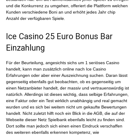
und die Konkurrenz zu umgehen, offeriert die Plattform welchen
Kunden verschiedene Boni an und erhöht jedes Jahr chip
Anzahl der verfügbaren Spiele.
Ice Casino 25 Euro Bonus Bar
Einzahlung
Für der Beurteilung, angesichts sichs um 1 seriöses Casino
handelt, kann man zusätzlich online nach Ice Casino
Erfahrungen oder aber einer Auszeichnung suchen. Daran lässt
gegenseitig ebenfalls gut beobachten, ob es gegenseitig um
einen Netzanbieter handelt, der massiv und vertrauenswürdig ist
natürlich. Allerdings ist dieses wichtig, dass selbige Erfahrungen,
eine Faktur oder ein Test wirklich unabhängig und real gemacht
wurden und es sich bei weitem nicht um gekaufte Bewertungen
handelt. Nicht zuletzt hilft noch ein Blick in die AGB, die auf der
Webseite dieser Netz Spielbank ebenfalls leicht zu finden sind.
Dort sollte man jedoch sich einen einen Eindruck verschaffen
des weiteren ebenfalls erkennen kompetenz, wie