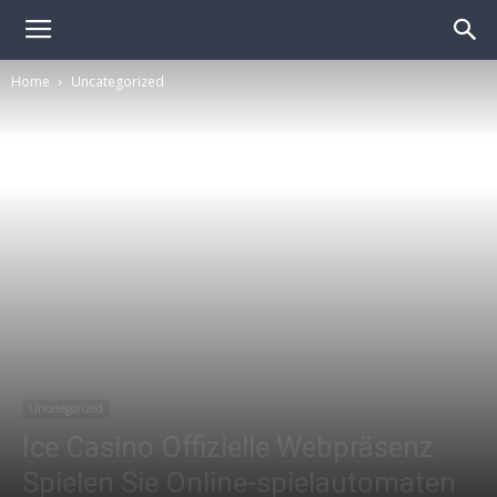
Home
Uncategorized
Uncategorized
Ice Casino Offizielle Webpräsenz
Spielen Sie Online-spielautomaten