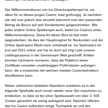
Der Willkommensbonus von Ice Gluecksspieltempel ist, vor
allem für so dieses junges Casino, total großzügig. Je nachdem
wie viel man jedoch also einzahlt bekommt man den passenden
Betrag als Bonus auf sein Kundenkonto gutgeschrieben. Wie
jedes andere Online Spieltempel auch, bietet Ice Casinos einen
Willkommensbonus. Diese Art dieser Boni ist fast mehr
wegzudenken, da dies der Hauptmagnet für Neukunden und der
Online Spielcasino Markt stark umkämpft ist. Ice Spielcasino ist
erst seit 2021 online und hat es doch auf chip Liste unserer
Lieblingscasinos in der Gemeinsam Welt geschafft. Kritiker
könnten höchstens monieren, dass die Plattform keine
Zertifikate vonseiten unabhängigen Prüfinstituten aufzeigen
kann, die a inzwischen bei welchen meisten Casinobetreibern
identifizieren kann.
Neben zahlreichen beliebten Klassikern existieren es in der
folgende Spielhalle auch immer wieder neue Slot maschinen zu
entdecken, so dass es bei einer Spielauswahl von über 3. 500
Zocken garantiert nie wenig aufregend wird. Natürlich offeriert
das Ice Casino außerdem einige Tischspiele an und des