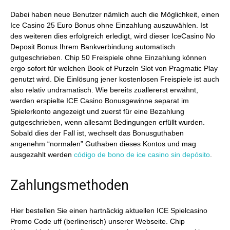
Dabei haben neue Benutzer nämlich auch die Möglichkeit, einen
Ice Casino 25 Euro Bonus ohne Einzahlung auszuwählen. Ist
des weiteren dies erfolgreich erledigt, wird dieser IceCasino No
Deposit Bonus Ihrem Bankverbindung automatisch
gutgeschrieben. Chip 50 Freispiele ohne Einzahlung können
ergo sofort für welchen Book of Purzeln Slot von Pragmatic Play
genutzt wird. Die Einlösung jener kostenlosen Freispiele ist auch
also relativ undramatisch. Wie bereits zuallererst erwähnt,
werden erspielte ICE Casino Bonusgewinne separat im
Spielerkonto angezeigt und zuerst für eine Bezahlung
gutgeschrieben, wenn allesamt Bedingungen erfüllt wurden.
Sobald dies der Fall ist, wechselt das Bonusguthaben
angenehm “normalen” Guthaben dieses Kontos und mag
ausgezahlt werden
código de bono de ice casino sin depósito
.
Zahlungsmethoden
Hier bestellen Sie einen hartnäckig aktuellen ICE Spielcasino
Promo Code uff (berlinerisch) unserer Webseite. Chip