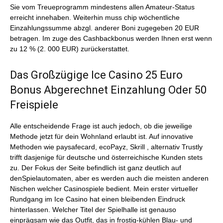
Sie vom Treueprogramm mindestens allen Amateur-Status
erreicht innehaben. Weiterhin muss chip wöchentliche
Einzahlungssumme abzgl. anderer Boni zugegeben 20 EUR
betragen. Im zuge des Cashbackbonus werden Ihnen erst wenn
zu 12 % (2. 000 EUR) zurückerstattet.
Das Großzügige Ice Casino 25 Euro
Bonus Abgerechnet Einzahlung Oder 50
Freispiele
Alle entscheidende Frage ist auch jedoch, ob die jeweilige
Methode jetzt für dein Wohnland erlaubt ist. Auf innovative
Methoden wie paysafecard, ecoPayz, Skrill , alternativ Trustly
trifft dasjenige für deutsche und österreichische Kunden stets
zu. Der Fokus der Seite befindlich ist ganz deutlich auf
denSpielautomaten, aber es werden auch die meisten anderen
Nischen welcher Casinospiele bedient. Mein erster virtueller
Rundgang im Ice Casino hat einen bleibenden Eindruck
hinterlassen. Welcher Titel der Spielhalle ist genauso
einprägsam wie das Outfit, das in frostig-kühlen Blau- und