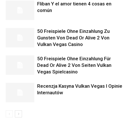
Fliban Y el amor tienen 4 cosas en
común
50 Freispiele Ohne Einzahlung Zu
Gunsten Von Dead Or Alive 2 Von
Vulkan Vegas Casino
50 Freispiele Ohne Einzahlung Für
Dead Or Alive 2 Von Seiten Vulkan
Vegas Spielcasino
Recenzja Kasyna Vulkan Vegas I Opinie
Internautów