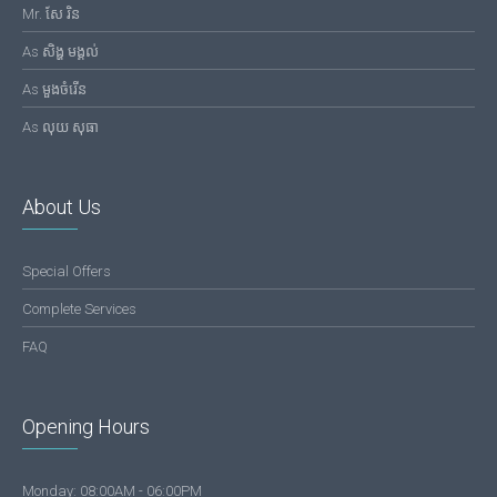
Mr. សែ រិន
As សិង្ហ មង្គល់
As មួងចំរេីន
As លុយ សុធា
About Us
Special Offers
Complete Services
FAQ
Opening Hours
Monday: 08:00AM - 06:00PM